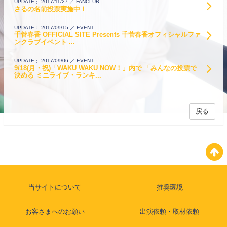
FANCLUB
UPDATE
2017/11/27
さるの名前投票実施中！
EVENT
UPDATE
2017/09/15
千菅春香 OFFICIAL SITE Presents 千菅春香オフィシャルファ
ンクラブイベント ...
EVENT
UPDATE
2017/09/06
9/18(月・祝)「WAKU WAKU NOW！」内で 「みんなの投票で
決める ミニライブ・ランキ...
戻る
当サイトについて
推奨環境
お客さまへのお願い
出演依頼・取材依頼