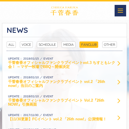
NEWS
ALL
VOICE
SCHEDULE
MEDIA
FANCLUB
OTHER
EVENT
UPDATE
2018/01/15
千菅春香オフィシャルファンクラブイベントvol.3 ちすともレク
会！ ～マザー牧場でBBQ～開催決定
EVENT
UPDATE
2018/01/10
千菅春香オフィシャルファンクラブイベント vol.2 「26th
now!」当日のご案内
EVENT
UPDATE
2018/01/10
千菅春香オフィシャルファンクラブイベント Vol.2『26th
NOW!』引換画面
EVENT
UPDATE
2017/11/30
【11/30更新】FCイベント vol.2 「26th now!」公演情報！