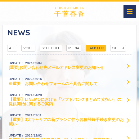
NEWS
ALL
VOICE
SCHEDULE
MEDIA
FANCLUB
OTHER
UPDATE
2024/03/04
[重要]お問い合わせ先メールアドレス変更のお知らせ
UPDATE
2022/05/16
※重要 お問い合わせフォームの不具合に関して
UPDATE
2021/04/28
【重要】LINEMOにおける「ソフトバンクまとめて支払い」の
提供開始に関するご案内
UPDATE
2021/03/11
【重要】3大キャリアの新プランに伴う各種登録手続き変更のお
願い
UPDATE
2019/12/02