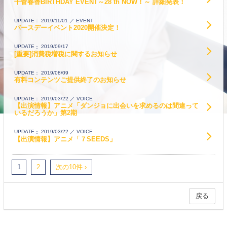
千菅春香BIRTHDAY EVENT～28 th NOW！～ 詳細発表！
EVENT
UPDATE
2019/11/01
バースデーイベント2020開催決定！
UPDATE
2019/09/17
[重要]消費税増税に関するお知らせ
UPDATE
2019/08/09
有料コンテンツご提供終了のお知らせ
VOICE
UPDATE
2019/03/22
【出演情報】アニメ「ダンジョに出会いを求めるのは間違って
いるだろうか」第2期
VOICE
UPDATE
2019/03/22
【出演情報】アニメ「７SEEDS」
1
2
次の10件 ›
戻る