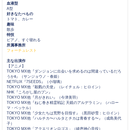
血液型
A型
好きなたべもの
トマト、カレー
趣味
散歩
特技
ピアノ、すぐ寝れる
所属事務所
フォーチュレスト
主な出演作
【アニメ】
TOKYO MX他『ダンジョンに出会いを求めるのは間違っているだろ
うかⅡ』（サンジョウノ・春姫）
NETFLIX『7SEEDS』（小瑠璃）
TOKYO MX他『殺戮の天使』（レイチェル：ヒロイン）
NHK『ころがし屋のプン』
TOKYO MX他『月がきれい』（今津美羽）
TOKYO MX他『ねじ巻き精霊戦記 天鏡のアルデラミン』（ハロー
マ・ベッケル）
TOKYO MX他『少女たちは荒野を目指す』（黒田砂雪：ヒロイン）
TOKYO MX他『ハルチカ〜ハルタとチカは青春する〜』（成島美代
子）
TOKYO MX他「アクエリオンロゴス」（綺声神心音役）