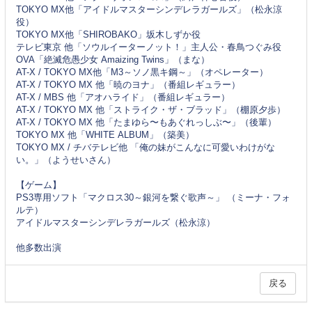
TOKYO MX他「アイドルマスターシンデレラガールズ」（松永涼
役）
TOKYO MX他「SHIROBAKO」坂木しずか役
テレビ東京 他「ソウルイーターノット！」主人公・春鳥つぐみ役
OVA「絶滅危愚少女 Amaizing Twins」（まな）
AT-X / TOKYO MX他「M3～ソノ黒キ鋼～」（オペレーター）
AT-X / TOKYO MX 他「暁のヨナ」（番組レギュラー）
AT-X / MBS 他「アオハライド」（番組レギュラー）
AT-X / TOKYO MX 他「ストライク・ザ・ブラッド」（棚原夕歩）
AT-X / TOKYO MX 他「たまゆら〜もあぐれっしぶ〜」（後輩）
TOKYO MX 他「WHITE ALBUM」（築美）
TOKYO MX / チバテレビ他 「俺の妹がこんなに可愛いわけがな
い。」（ようせいさん）
【ゲーム】
PS3専用ソフト「マクロス30～銀河を繋ぐ歌声～」 （ミーナ・フォ
ルテ）
アイドルマスターシンデレラガールズ（松永涼）
他多数出演
戻る