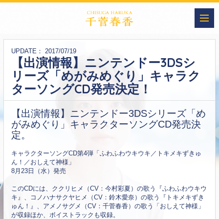
UPDATE
2017/07/19
【出演情報】ニンテンドー3DSシ
リーズ「めがみめぐり」キャラク
ターソングCD発売決定！
【出演情報】ニンテンドー3DSシリーズ「め
がみめぐり」キャラクターソングCD発売決
定。
キャラクターソングCD第4弾「ふわふわウキウキ／トキメキずきゅ
ん！／おしえて神様」
8月23日（水）発売
このCDには、ククリヒメ（CV：今村彩夏）の歌う『ふわふわウキウ
キ』、コノハナサクヤヒメ（CV：鈴木愛奈）の歌う『トキメキずき
ゅん！』、アメノサグメ（CV：千菅春香）の歌う「おしえて神様」
が収録ほか、ボイストラックも収録。